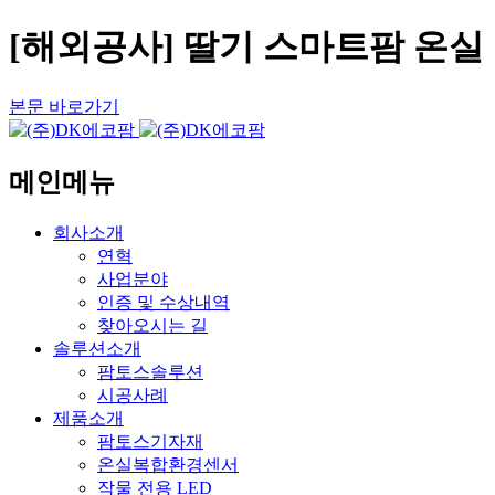
[해외공사] 딸기 스마트팜 온실
본문 바로가기
메인메뉴
회사소개
연혁
사업분야
인증 및 수상내역
찾아오시는 길
솔루션소개
팜토스솔루션
시공사례
제품소개
팜토스기자재
온실복합환경센서
작물 전용 LED