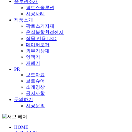
솔루션소개
팜토스솔루션
시공사례
제품소개
팜토스기자재
온실복합환경센서
작물 전용 LED
데이터로거
외부기상대
양액기
개폐기
PR
보도자료
브로슈어
소개영상
공지사항
문의하기
시공문의
HOME