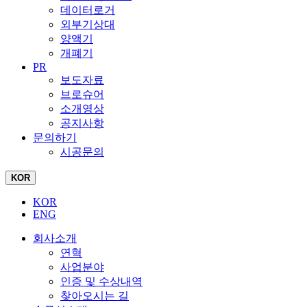
데이터로거
외부기상대
양액기
개폐기
PR
보도자료
브로슈어
소개영상
공지사항
문의하기
시공문의
KOR
KOR
ENG
회사소개
연혁
사업분야
인증 및 수상내역
찾아오시는 길